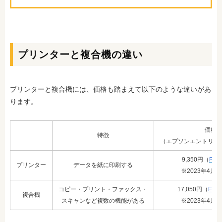
プリンターと複合機の違い
プリンターと複合機には、価格も踏まえて以下のような違いがあ
ります。
価格
特徴
（エプソンエントリー
9,350円（
PX-
プリンター
データを紙に印刷する
※2023年4月
コピー・プリント・ファックス・
17,050円（
EW-
複合機
スキャンなど複数の機能がある
※2023年4月