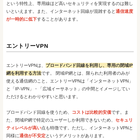
という特性上、専用線ほど高いセキュリティを実現するのは難し
いといえます。また、インターネット回線が混雑すると
通信速度
が一時的に低下
することがあります。
エントリーVPN
エントリーVPNは、
ブロードバンド回線を利用し、専用の閉域IP
網を利用する方法
です。 閉域IP網とは、限られた利用者のみが
使える通信網のこと。エントリーVPNは「インターネットVPN」
と「IP-VPN」・「広域イーサネット」の中間とイメージしてい
ただけるとわかりやすいと思います。
ブロードバンド回線を使うため、
コストは比較的安価
です。ま
た、閉域IP網で特定のユーザーしか利用できないため、
セキュリ
ティレベルが高い
点も特徴です。ただし、インターネットVPNと
同様に
通信が不安定
というデメリットがあります。