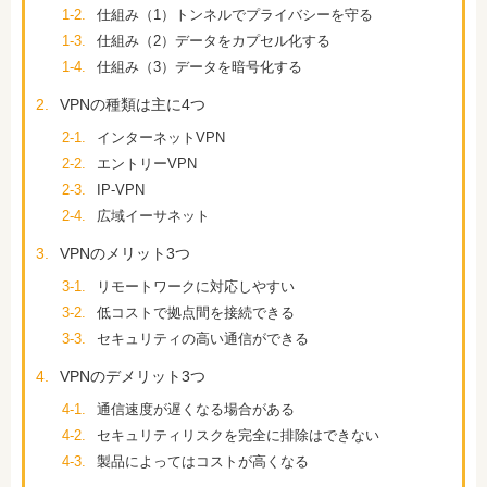
1-2.
仕組み（1）トンネルでプライバシーを守る
1-3.
仕組み（2）データをカプセル化する
1-4.
仕組み（3）データを暗号化する
2.
VPNの種類は主に4つ
2-1.
インターネットVPN
2-2.
エントリーVPN
2-3.
IP-VPN
2-4.
広域イーサネット
3.
VPNのメリット3つ
3-1.
リモートワークに対応しやすい
3-2.
低コストで拠点間を接続できる
3-3.
セキュリティの高い通信ができる
4.
VPNのデメリット3つ
4-1.
通信速度が遅くなる場合がある
4-2.
セキュリティリスクを完全に排除はできない
4-3.
製品によってはコストが高くなる