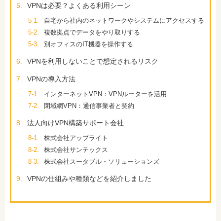
5.
VPNは必要？よくある利用シーン
5-1.
自宅から社内のネットワークやシステムにアクセスする
5-2.
複数拠点でデータをやり取りする
5-3.
別オフィスのIT機器を操作する
6.
VPNを利用しないことで想定されるリスク
7.
VPNの導入方法
7-1.
インターネットVPN：VPNルーターを活用
7-2.
閉域網VPN：通信事業者と契約
8.
法人向けVPN構築サポート会社
8-1.
株式会社アップライト
8-2.
株式会社サンテックス
8-3.
株式会社スータブル・ソリューションズ
9.
VPNの仕組みや種類などを紹介しました