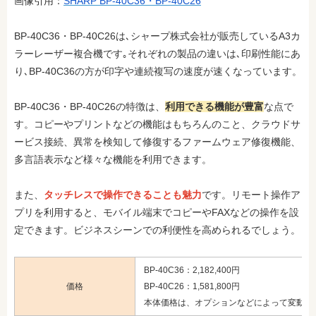
画像引用：
SHARP BP-40C36・BP-40C26
BP-40C36・BP-40C26は､シャープ株式会社が販売しているA3カ
ラーレーザー複合機です｡それぞれの製品の違いは､印刷性能にあ
り､BP-40C36の方が印字や連続複写の速度が速くなっています。
BP-40C36・BP-40C26の特徴は、
利用できる機能が豊富
な点で
す。コピーやプリントなどの機能はもちろんのこと、クラウドサ
ービス接続、異常を検知して修復するファームウェア修復機能、
多言語表示など様々な機能を利用できます。
また、
タッチレスで操作できることも魅力
です。リモート操作ア
プリを利用すると、モバイル端末でコピーやFAXなどの操作を設
定できます。ビジネスシーンでの利便性を高められるでしょう。
BP-40C36：2,182,400円
価格
BP-40C26：1,581,800円
本体価格は、オプションなどによって変動