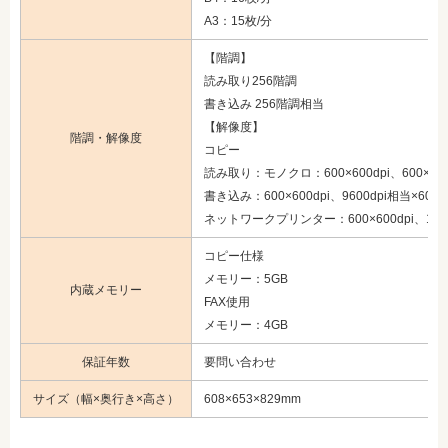
A3：15枚/分
【階調】
読み取り256階調
書き込み 256階調相当
【解像度】
階調・解像度
コピー
読み取り：モノクロ：600×600dpi、600×400
書き込み：600×600dpi、9600dpi相当×600dp
ネットワークプリンター：600×600dpi、1200×1
コピー仕様
メモリー：5GB
内蔵メモリー
FAX使用
メモリー：4GB
保証年数
要問い合わせ
サイズ（幅×奥行き×高さ）
608×653×829mm