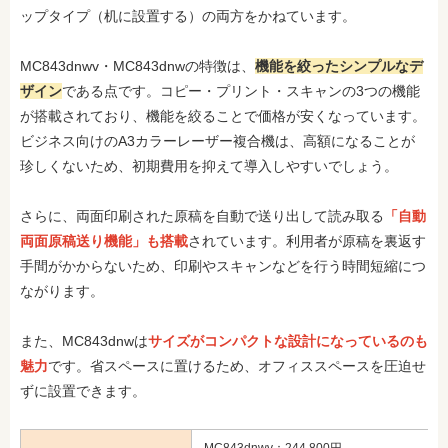
ップタイプ（机に設置する）の両方をかねています。
MC843dnwv・MC843dnwの特徴は、
機能を絞ったシンプルなデ
ザイン
である点です。コピー・プリント・スキャンの3つの機能
が搭載されており、機能を絞ることで価格が安くなっています。
ビジネス向けのA3カラーレーザー複合機は、高額になることが
珍しくないため、初期費用を抑えて導入しやすいでしょう。
さらに、両面印刷された原稿を自動で送り出して読み取る
「自動
両面原稿送り機能」も搭載
されています。利用者が原稿を裏返す
手間がかからないため、印刷やスキャンなどを行う時間短縮につ
ながります。
また、MC843dnwは
サイズがコンパクトな設計になっているのも
魅力
です。省スペースに置けるため、オフィススペースを圧迫せ
ずに設置できます。