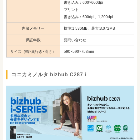
書き込み：600×600dpi
プリント
書き込み：600dpi、1,200dpi
内蔵メモリー
標準:1,536MB、最大:3,072MB
保証年数
要問い合わせ
サイズ（幅×奥行き×高さ）
590×590×753mm
コニカミノルタ bizhub C287 i