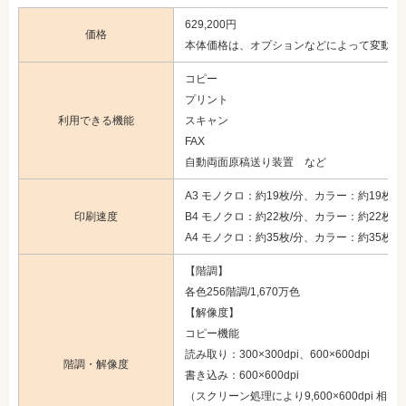
629,200円
価格
本体価格は、オプションなどによって変動
コピー
プリント
利用できる機能
スキャン
FAX
自動両面原稿送り装置 など
A3 モノクロ：約19枚/分、カラー：約19枚/分
印刷速度
B4 モノクロ：約22枚/分、カラー：約22枚/分
A4 モノクロ：約35枚/分、カラー：約35枚/分
【階調】
各色256階調/1,670万色
【解像度】
コピー機能
読み取り：300×300dpi、600×600dpi
階調・解像度
書き込み：600×600dpi
（スクリーン処理により9,600×600dpi 相当