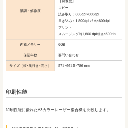
【解像度】
コピー
階調・解像度
読み取り：600dpi×600dpi
書き込み：1,800dpi 相当×600dpi
プリント
スムージング時1,800 dpi相当×600dpi
内蔵メモリー
6GB
保証年数
要問い合わせ
サイズ（幅×奥行き×高さ）
571×661.5×786 mm
印刷性能
印刷性能に優れたA3カラーレーザー複合機を比較します。