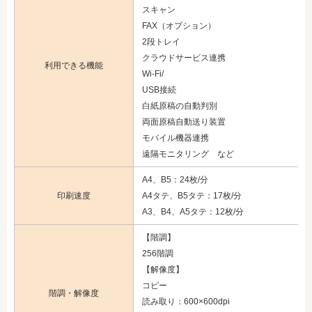
スキャン
FAX（オプション）
2段トレイ
クラウドサービス連携
利用できる機能
Wi-Fi/
USB接続
白紙原稿の自動判別
両面原稿自動送り装置
モバイル機器連携
遠隔モニタリング など
A4、B5：24枚/分
印刷速度
A4タテ、B5タテ：17枚/分
A3、B4、A5タテ：12枚/分
【階調】
256階調
【解像度】
コピー
階調・解像度
読み取り：600×600dpi