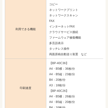
コピー
ネットワークプリント
ネットワークスキャン
FAX
インターネットFAX
利用できる機能
クラウドサービス接続
ファームウェア修復機能
多言語表示
タッチレス操作
両面原稿自動送り装置 など
【BP-40C36】
A4・B5横：36枚/分
A4・B5縦：23枚/分
B4：20枚/分
A3：18枚/分
印刷速度
【BP-40C26】
A4・B5横：26枚/分
A4・B5縦：20枚/分
B4：16枚/分