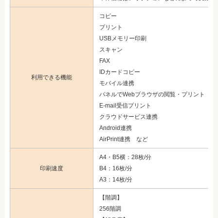
コピー
プリント
USBメモリー印刷
スキャン
FAX
IDカードコピー
利用できる機能
モバイル連携
パネルでWebブラウザの閲覧・プリント
E-mail受信プリント
クラウドサービス連携
Android連携
AirPrint連携 など
A4・B5横：28枚/分
印刷速度
B4：16枚/分
A3：14枚/分
【階調】
256階調