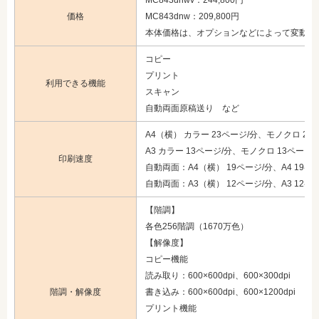
MC843dnwv：244,800円
価格
MC843dnw：209,800円
本体価格は、オプションなどによって変動
コピー
プリント
利用できる機能
スキャン
自動両面原稿送り など
A4（横） カラー 23ページ/分、モノクロ 23
A3 カラー 13ページ/分、モノクロ 13ページ/
印刷速度
自動両面：A4（横） 19ページ/分、A4 19ペ
自動両面：A3（横） 12ページ/分、A3 12ペ
【階調】
各色256階調（1670万色）
【解像度】
コピー機能
読み取り：600×600dpi、600×300dpi
階調・解像度
書き込み：600×600dpi、600×1200dpi
プリント機能