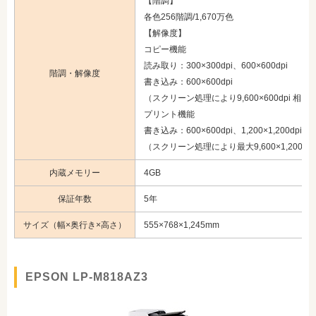
【階調】
各色256階調/1,670万色
【解像度】
コピー機能
読み取り：300×300dpi、600×600dpi
階調・解像度
書き込み：600×600dpi
（スクリーン処理により9,600×600dpi 相当
プリント機能
書き込み：600×600dpi、1,200×1,200dpi
（スクリーン処理により最大9,600×1,200dp
内蔵メモリー
4GB
保証年数
5年
サイズ（幅×奥行き×高さ）
555×768×1,245mm
EPSON LP-M818AZ3