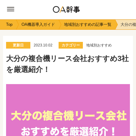
Top
OA機器導入ガイド
地域別おすすめの記事一覧
大分の複
更新日
2023.10.02
カテゴリー
地域別おすすめ
大分の複合機リース会社おすすめ3社
を厳選紹介！