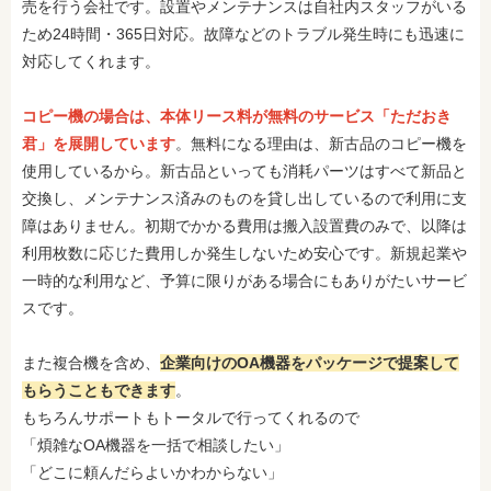
売を行う会社です。設置やメンテナンスは自社内スタッフがいる
ため24時間・365日対応。故障などのトラブル発生時にも迅速に
対応してくれます。
コピー機の場合は、本体リース料が無料のサービス「ただおき
君」を展開しています
。無料になる理由は、新古品のコピー機を
使用しているから。新古品といっても消耗パーツはすべて新品と
交換し、メンテナンス済みのものを貸し出しているので利用に支
障はありません。初期でかかる費用は搬入設置費のみで、以降は
利用枚数に応じた費用しか発生しないため安心です。新規起業や
一時的な利用など、予算に限りがある場合にもありがたいサービ
スです。
また複合機を含め、
企業向けのOA機器をパッケージで提案して
もらうこともできます
。
もちろんサポートもトータルで行ってくれるので
「煩雑なOA機器を一括で相談したい」
「どこに頼んだらよいかわからない」