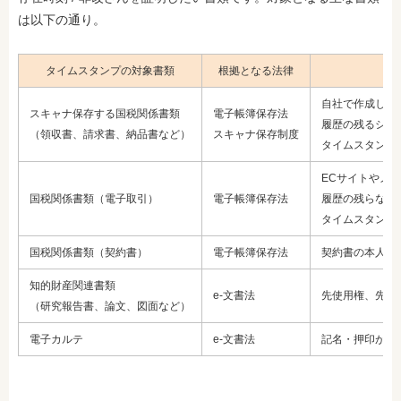
は以下の通り。
タイムスタンプの対象書類
根拠となる法律
自社で作成した
スキャナ保存する国税関係書類
電子帳簿保存法
履歴の残るシス
（領収書、請求書、納品書など）
スキャナ保存制度
タイムスタンプ
ECサイトやメ
国税関係書類（電子取引）
電子帳簿保存法
履歴の残らない
タイムスタンプ
国税関係書類（契約書）
電子帳簿保存法
契約書の本人性
知的財産関連書類
e-文書法
先使用権、先発
（研究報告書、論文、図面など）
電子カルテ
e-文書法
記名・押印が必