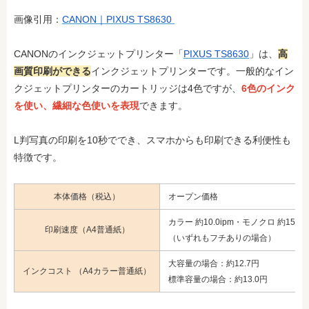
画像引用：
CANON｜PIXUS TS8630
CANONのインクジェットプリンター「
PIXUS TS8630
」は、
高
画質印刷ができる
インクジェットプリンターです。一般的なイン
クジェットプリンターのカートリッジは4色ですが、
6色のインク
を使い、繊細な色使いを表現
できます。
L判写真の印刷を10秒ででき、スマホからも印刷できる利便性も
特徴です。
本体価格（税込）
オープン価格
カラー 約10.0ipm・モノクロ 約15.0i
印刷速度（A4普通紙）
（いずれもフチありの場合）
大容量の場合：約12.7円
インクコスト （A4カラー普通紙）
標準容量の場合：約13.0円