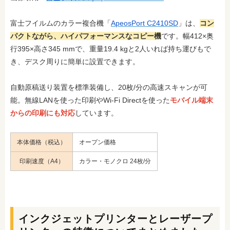
富士フイルムのカラー複合機「
ApeosPort C2410SD
」は、
コン
パクトながら、ハイパフォーマンスなコピー機
です。幅412×奥
行395×高さ345 mmで、重量19.4 kgと2人いれば持ち運びもで
き、デスク周りに簡単に設置できます。
自動原稿送り装置を標準装備し、20枚/分の高速スキャンが可
能。無線LANを使った印刷やWi-Fi Directを使った
モバイル端末
からの印刷にも対応
しています。
本体価格（税込）
オープン価格
印刷速度（A4）
カラー・モノクロ 24枚/分
インクジェットプリンターとレーザープ