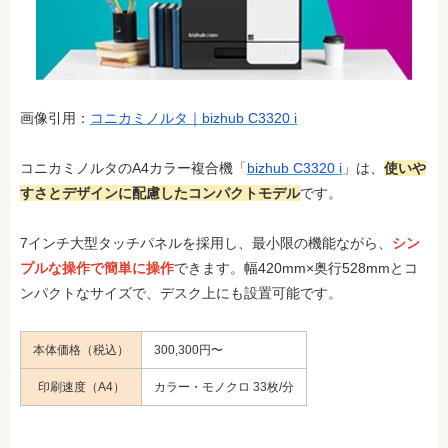
画像引用：
コニカミノルタ｜bizhub C3320 i
コニカミノルタのA4カラー複合機「
bizhub C3320 i
」は、
使いや
すさとデザインに配慮したコンパクトモデル
です。
7インチ大型タッチパネルを採用し、最小限の機能ながら、
シン
プルな操作で簡単に操作
できます。幅420mm×奥行528mmとコ
ンパクトなサイズで、デスク上にも設置可能です。
本体価格（税込）
300,300円〜
印刷速度（A4）
カラー・モノクロ 33枚/分