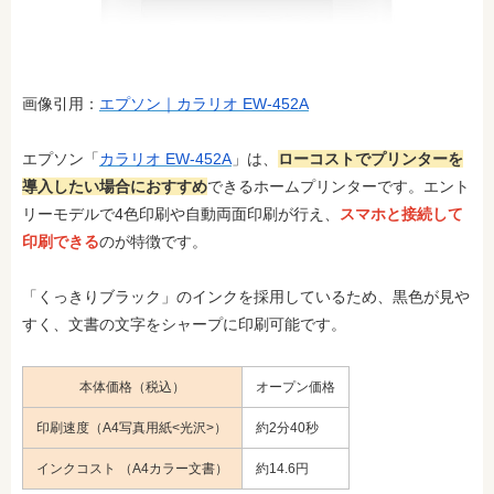
画像引用：
エプソン｜カラリオ EW-452A
エプソン「
カラリオ EW-452A
」は、
ローコストでプリンターを
導入したい場合におすすめ
できるホームプリンターです。エント
リーモデルで4色印刷や自動両面印刷が行え、
スマホと接続して
印刷できる
のが特徴です。
「くっきりブラック」のインクを採用しているため、黒色が見や
すく、文書の文字をシャープに印刷可能です。
本体価格（税込）
オープン価格
印刷速度（A4写真用紙<光沢>）
約2分40秒
インクコスト （A4カラー文書）
約14.6円