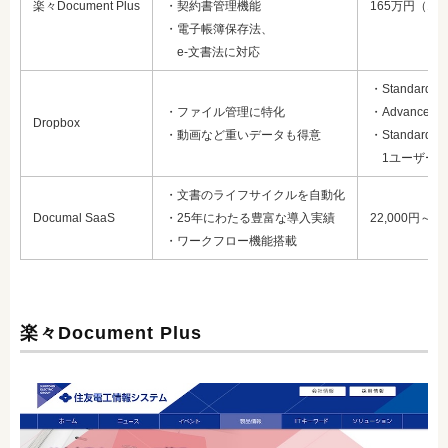
楽々Document Plus
・契約書管理機能
165万円（1
・電子帳簿保存法、
e-文書法に対応
・Standard
・ファイル管理に特化
・Advanced
Dropbox
・動画など重いデータも得意
・Standard +
1ユーザーあたり
・文書のライフサイクルを自動化
Documal SaaS
・25年にわたる豊富な導入実績
22,000円～
・ワークフロー機能搭載
楽々Document Plus