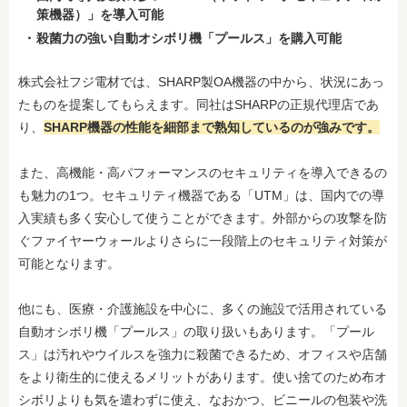
策機器）」を導入可能
殺菌力の強い自動オシボリ機「プールス」を購入可能
株式会社フジ電材では、SHARP製OA機器の中から、状況にあっ
たものを提案してもらえます。同社はSHARPの正規代理店であ
り、
SHARP機器の性能を細部まで熟知しているのが強みです。
また、高機能・高パフォーマンスのセキュリティを導入できるの
も魅力の1つ。セキュリティ機器である「UTM」は、国内での導
入実績も多く安心して使うことができます。外部からの攻撃を防
ぐファイヤーウォールよりさらに一段階上のセキュリティ対策が
可能となります。
他にも、医療・介護施設を中心に、多くの施設で活用されている
自動オシボリ機「プールス」の取り扱いもあります。「プール
ス」は汚れやウイルスを強力に殺菌できるため、オフィスや店舗
をより衛生的に使えるメリットがあります。使い捨てのため布オ
シボリよりも気を遣わずに使え、なおかつ、ビニールの包装や洗