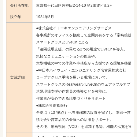
会社所在地
東京都千代田区外神田2-14-10 第2電波ビル2F
設立年
1984年8月
●株式会社イトーキエンジニアリングサービス
各事業所のオフィスを接続して空間共有をする「常時接続」
スマートグラスとLiveOnによる
「遠隔現場支援」の異なる2つの用途でLiveOnを導入。
気軽なコミュニケーションの促進や、
大型機械の中での作業を事務所から支援できる環境を整備
●中日本ハイウェイ・エンジニアリング名古屋株式会社
実績詳細
ロープアクセス手法を用いる現場において、
スマートグラスのRealwearとLiveOnのウェアラブルアプ
遠隔現場支援や作業員の指導などを可能に。
作業者が安心できる現場づくりをサポート
●株式会社南都銀行
全拠点（137拠点）へ専用端末の設置を完了し、本部〜営業
説明会や営業店間の会議への活用をサポート。
その後、動画視聴（VOD）を追加する等、機能の拡充を実施