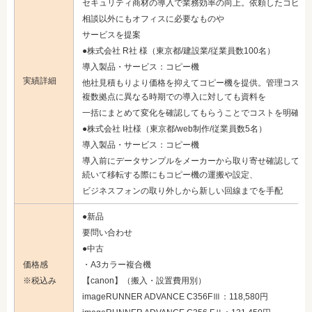
セキュリティ商材の導入で業務効率の向上。依頼したコピー
相談以外にもオフィスに必要なものや
サービスを提案
●株式会社 R社 様（東京都/建設業/従業員数100名）
導入製品・サービス：コピー機
実績詳細
他社見積もりより価格を抑えてコピー機を提供。管理コスト
複数拠点に異なる時期での導入に対しても資料を
一括にまとめて変化を確認してもらうことでコストを明確化
●株式会社 I社様（東京都/web制作/従業員数5名）
導入製品・サービス：コピー機
導入前にデータサンプルをメーカーから取り寄せ確認しても
続いて移転する際にもコピー機の運搬や設定、
ビジネスフォンの取り外しから新しい回線までを手配
●新品
要問い合わせ
●中古
価格感
・A3カラー複合機
※税込み
【canon】（搬入・設置費用別）
imageRUNNER ADVANCE C356FⅢ：118,580円