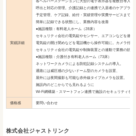
各ヘルパーステーションに大型の電子表示器を複数台導入、
呼出と対応の管理。介護記録との連携で入居者のケアプラン
予定管理、ケア記録、給付・実績管理や実費サービスまで、
簡単に記録できる状態にし、業務内容を改善
●施設種類：有料老人ホーム（28床）
セキュリティ会社の電気錠やセンサー、エアコンなどを連携
実績詳細
電気錠の開け閉めなどを電話機から操作可能に。カメラ付き
セキュリティ会社の電気錠や制御装置との連動で業務の効率
●施設種類：介護付き有料老人ホーム（73床）
ネットワークカメラによる防犯記録システムの導入。
通路には威圧感の少ないドーム型のカメラを設置、
屋外には夜間撮影も可能な赤外線タイプカメラを設置。
施設内のどこからでも見れるように
Wi-Fi網構築・スマートフォン連携で施設のセキュリティを強
価格感
要問い合わせ
株式会社ジャストリンク