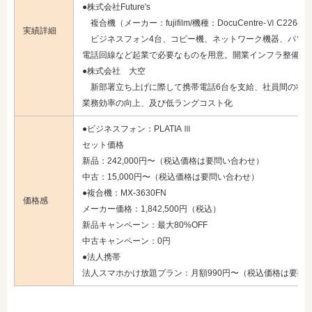
●株式会社Future's
複合機（メーカー：fujifilm/機種：DocuCentre-Ⅵ C2264）
実績詳細
ビジネスフォン4台、コピー機、ネットワーク機器、パソ
電話回線など起業で必要なものを用意。開業インフラ整備全
●株式会社 大空
新部署立ち上げに際して携帯電話6台を支給、社員間の状況
業務効率の向上、及び低ラングコスト化
●ビジネスフォン：PLATIA Ⅲ
セット価格
新品：242,000円〜（税込価格は要問い合わせ）
中古：15,000円〜（税込価格は要問い合わせ）
●複合機：MX-3630FN
価格感
メーカー価格：1,842,500円（税込）
新品キャンペーン：最大80%OFF
中古キャンペーン：0円
●法人携帯
法人スマホかけ放題プラン：月額990円〜（税込価格は要問