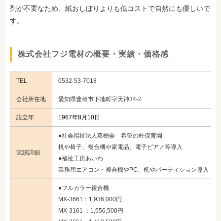
剤が不要なため、紙おしぼりよりも低コストで自然にも優しいで
す。
株式会社フジ電材の概要・実績・価格感
TEL
0532-53-7018
会社所在地
愛知県豊橋市下地町字天神34-2
設立年
1967年8月10日
●社会福祉法人双樹会 希望の杜保育園
机や椅子、複合機や家電品、電子ピアノ等導入
実績詳細
●福祉工房あいわ
業務用エアコン・複合機やPC、机やパーティション導入
●フルカラー複合機
MX-3661：1,936,000円
MX-3161 ：1,556,500円