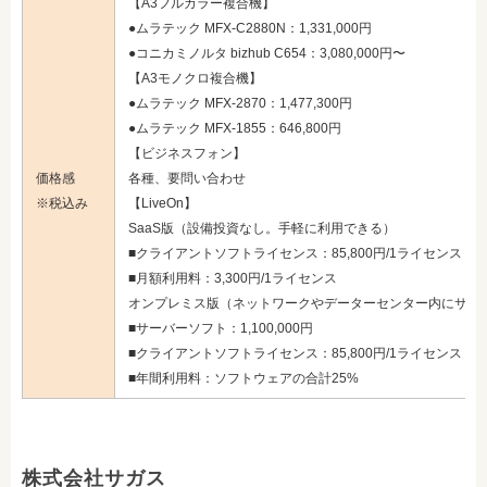
【A3フルカラー複合機】
●ムラテック MFX-C2880N：1,331,000円
●コニカミノルタ bizhub C654：3,080,000円〜
【A3モノクロ複合機】
●ムラテック MFX-2870：1,477,300円
●ムラテック MFX-1855：646,800円
【ビジネスフォン】
価格感
各種、要問い合わせ
※税込み
【LiveOn】
SaaS版（設備投資なし。手軽に利用できる）
■クライアントソフトライセンス：85,800円/1ライセンス
■月額利用料：3,300円/1ライセンス
オンプレミス版（ネットワークやデーターセンター内にサー
■サーバーソフト：1,100,000円
■クライアントソフトライセンス：85,800円/1ライセンス
■年間利用料：ソフトウェアの合計25%
株式会社サガス