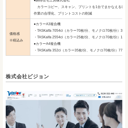
●納得住宅工房株式会社
カラーコピー、スキャン、プリントを1台でまかなえる複合
作業の合理化、プリントコストの削減
●カラーA3複合機
・TASKalfa 7054ci（カラー70枚/分、モノクロ70枚/分）3,13
価格感
・TASKalfa 2554ci（カラー25枚/分、モノクロ70枚/分）1,43
※税込み
●カラーA4複合機
・TASKalfa 352ci（カラー35枚/分、モノクロ70枚/分）770,0
株式会社ビジョン